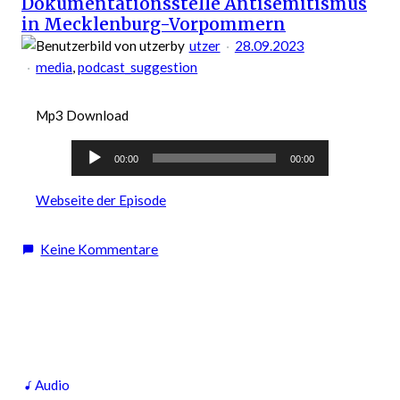
Dokumentationsstelle Antisemitismus
in Mecklenburg-Vorpommern
by
utzer
28.09.2023
media
, 
podcast_suggestion
Mp3 Download
Audio-
00:00
00:00
Player
Webseite der Episode
zu
Keine Kommentare
Podcast
Empfehlung:
NDR
Info
Hintergrund:
Zwei
Audio
Jahre