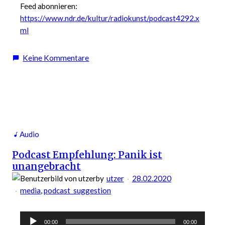
Feed abonnieren:
https://www.ndr.de/kultur/radiokunst/podcast4292.x
ml
zu
Keine Kommentare
Podcast
Empfehlung:
Die
Kunstrasenstrategie
(Astro
turfing)
Audio
Podcast Empfehlung: Panik ist
unangebracht
by
utzer
28.02.2020
media
, 
podcast_suggestion
Audio-
00:00
00:00