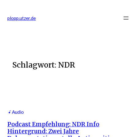
Zum
Inhalt
plopp.utzer.de
springen
Schlagwort:
NDR
Audio
Podcast Empfehlung: NDR Info
Hintergrund: Zwei Jahre