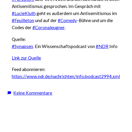
Antisemitismus gesprochen. Im Gespräch mit
#LucieKluth
geht es außerdem um Antisemitismus im
#Feuilleton
und auf der
#Comedy
-Bühne und um die
Codes der
#Coronaleugner
.
Quelle:
#Synapsen
. Ein Wissenschaftspodcast von
#NDR
Info
Link zur Quelle
Feed abonnieren:
https://www.ndr.de/nachrichten/info/podcast2994.xml
zu
Keine Kommentare
Podcast
Empfehlung:
Der
ewige
Antisemitismus