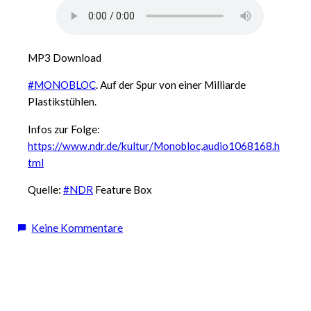
MP3 Download
#MONOBLOC
. Auf der Spur von einer Milliarde
Plastikstühlen.
Infos zur Folge:
https://www.ndr.de/kultur/Monobloc,audio1068168.h
tml
Quelle:
#NDR
Feature Box
zu
Keine Kommentare
Podcast
Empfehlung:
MONOBLOC.
Auf
der