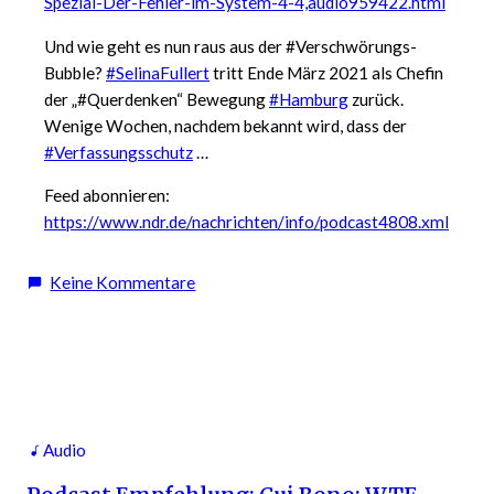
Spezial-Der-Fehler-im-System-4-4,audio959422.html
Und wie geht es nun raus aus der #Verschwörungs-
Bubble?
#SelinaFullert
tritt Ende März 2021 als Chefin
der „#Querdenken“ Bewegung
#Hamburg
zurück.
Wenige Wochen, nachdem bekannt wird, dass der
#Verfassungsschutz
…
Feed abonnieren:
https://www.ndr.de/nachrichten/info/podcast4808.xml
zu
Keine Kommentare
Podcast
Empfehlung:
Investigativ
Spezial:
Der
Fehler
Audio
im
System