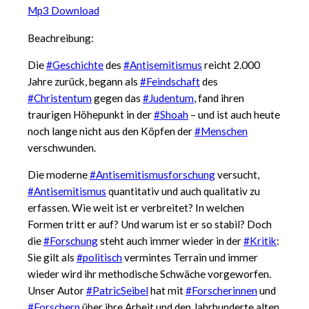
Mp3 Download
Beachreibung:
Die
#Geschichte
des
#Antisemitismus
reicht 2.000
Jahre zurück, begann als
#Feindschaft
des
#Christentum
gegen das
#Judentum
, fand ihren
traurigen Höhepunkt in der
#Shoah
– und ist auch heute
noch lange nicht aus den Köpfen der
#Menschen
verschwunden.
Die moderne
#Antisemitismusforschung
versucht,
#Antisemitismus
quantitativ und auch qualitativ zu
erfassen. Wie weit ist er verbreitet? In welchen
Formen tritt er auf? Und warum ist er so stabil? Doch
die
#Forschung
steht auch immer wieder in der
#Kritik
:
Sie gilt als
#politisch
vermintes Terrain und immer
wieder wird ihr methodische Schwäche vorgeworfen.
Unser Autor
#PatricSeibel
hat mit
#Forscherinnen
und
#Forschern
über ihre Arbeit und den Jahrhunderte alten