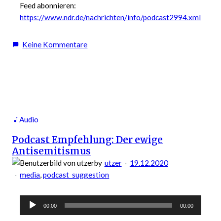
Feed abonnieren:
https://www.ndr.de/nachrichten/info/podcast2994.xml
zu
Keine Kommentare
Podcast
Empfehlung:
Die
Hoffnung
aus
dem
Audio
Stickstofftank
Podcast Empfehlung: Der ewige
Antisemitismus
by
utzer
19.12.2020
media
, 
podcast_suggestion
Audio-
00:00
00:00
Player