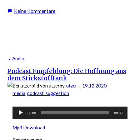
zu
Keine Kommentare
Podcast
Empfehlung:
Cui
Bono:
WTF
happened
Audio
to
Podcast Empfehlung: Die Hoffnung aus
Ken
dem Stickstofftank
Jebsen?
by
utzer
19.12.2020
media
, 
podcast_suggestion
Audio-
00:00
00:00
Player
Mp3 Download
Beschreibung: