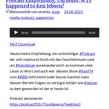
Podcast Empfehlung: Cui Bono: WTF
happened to Ken Jebsen?
(4/4)
by
utzer
24.06.2021
media
, 
podcast_suggestion
Audio-
00:00
00:00
Player
Mp3 Download
Heute meine Empfehlung, ein sechsteiliger
#Podcast
der sich relative kritisch mit den Geschehnissen rund
um
#KenJebsen
auseinandersetzt, es kommen viele
Leute zu Wort und auch wer Jebsens Show
#KenFM
vom
#RBB
nicht kennt (oder besser kannte), kann
diesem Bericht folgen, es wird gut erklärt wie
#Jebsen
zu dem geworden ist der er heute ist.
Podcast abonnieren:
https://podcastf02c7f.podigee.io/feed/mp3