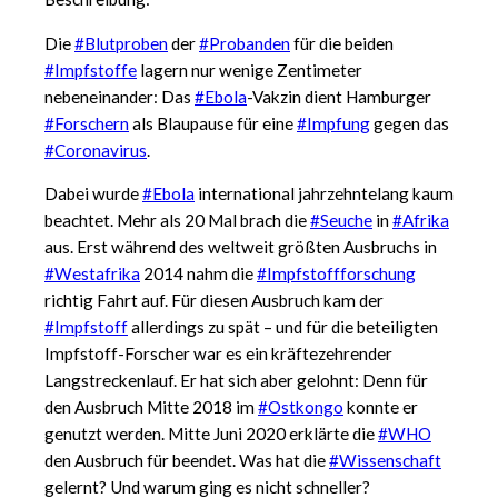
Die
#Blutproben
der
#Probanden
für die beiden
#Impfstoffe
lagern nur wenige Zentimeter
nebeneinander: Das
#Ebola
-Vakzin dient Hamburger
#Forschern
als Blaupause für eine
#Impfung
gegen das
#Coronavirus
.
Dabei wurde
#Ebola
international jahrzehntelang kaum
beachtet. Mehr als 20 Mal brach die
#Seuche
in
#Afrika
aus. Erst während des weltweit größten Ausbruchs in
#Westafrika
2014 nahm die
#Impfstoffforschung
richtig Fahrt auf. Für diesen Ausbruch kam der
#Impfstoff
allerdings zu spät – und für die beteiligten
Impfstoff-Forscher war es ein kräftezehrender
Langstreckenlauf. Er hat sich aber gelohnt: Denn für
den Ausbruch Mitte 2018 im
#Ostkongo
konnte er
genutzt werden. Mitte Juni 2020 erklärte die
#WHO
den Ausbruch für beendet. Was hat die
#Wissenschaft
gelernt? Und warum ging es nicht schneller?