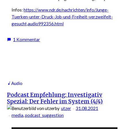
Infos:
https://www.ndr.de/nachrichten/info/Junge-
Tuerken-unter-Druck-Job-und-Freiheit-verzweifelt-
gesucht,audio992356.html
zu
1 Kommentar
Podcast
Empfehlung:
Junge
Türken
unter
Druck
Audio
–
Podcast Empfehlung: Investigativ
Job
Spezial: Der Fehler im System (4/4)
und
Freiheit
by
utzer
31.08.2021
verzweifelt
media
, 
podcast_suggestion
gesucht