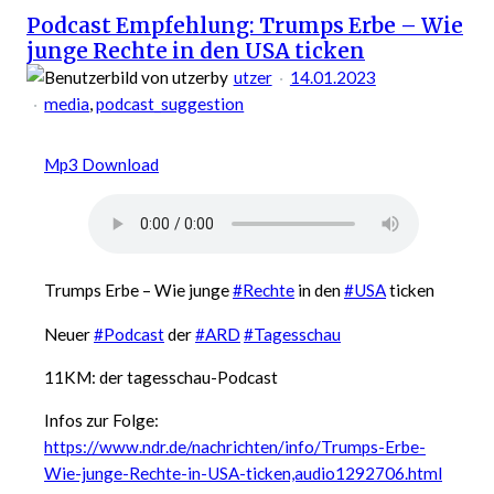
Podcast Empfehlung: Trumps Erbe – Wie
Dokumentationsstelle
junge Rechte in den USA ticken
Antisemitismus
in
by
utzer
14.01.2023
Mecklenburg-
media
, 
podcast_suggestion
Vorpommern
Mp3 Download
Trumps Erbe – Wie junge
#Rechte
in den
#USA
ticken
Neuer
#Podcast
der
#ARD
#Tagesschau
11KM: der tagesschau-Podcast
Infos zur Folge:
https://www.ndr.de/nachrichten/info/Trumps-Erbe-
Wie-junge-Rechte-in-USA-ticken,audio1292706.html