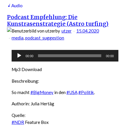
Audio
Podcast Empfehlung: Die
Kunstrasenstrategie (Astro turfing)
by
utzer
15.04.2020
media
, 
podcast_suggestion
Audio-
00:00
00:00
Player
Mp3 Download
Beschreibung:
So macht
#BigMoney
in den
#USA
#Politik
.
Authorin: Julia Hertäg
Quelle:
#NDR
Feature Box