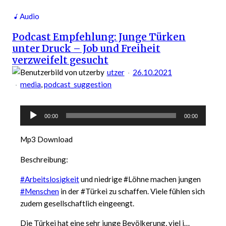
Spur
Audio
von
Podcast Empfehlung: Junge Türken
einer
unter Druck – Job und Freiheit
Milliarde
verzweifelt gesucht
Plastikstühlen.
by
utzer
26.10.2021
media
, 
podcast_suggestion
Audio-
00:00
00:00
Player
Mp3 Download
Beschreibung:
#Arbeitslosigkeit
und niedrige #Löhne machen jungen
#Menschen
in der #Türkei zu schaffen. Viele fühlen sich
zudem gesellschaftlich eingeengt.
Die Türkei hat eine sehr junge Bevölkerung, viel j…