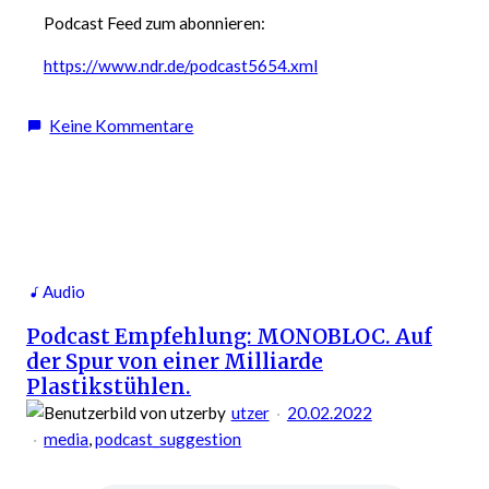
Podcast Feed zum abonnieren:
https://www.ndr.de/podcast5654.xml
zu
Keine Kommentare
Podcast
Empfehlung:
Trumps
Erbe
–
Wie
Audio
junge
Podcast Empfehlung: MONOBLOC. Auf
Rechte
der Spur von einer Milliarde
in
Plastikstühlen.
den
by
utzer
20.02.2022
USA
media
, 
podcast_suggestion
ticken