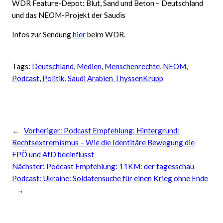
WDR Feature-Depot: Blut, Sand und Beton – Deutschland
und das NEOM-Projekt der Saudis
Infos zur Sendung
hier
beim WDR.
Tags:
Deutschland
, 
Medien
, 
Menschenrechte
, 
NEOM
, 
Podcast
, 
Politik
, 
Saudi Arabien ThyssenKrupp
←
Vorheriger:
Podcast Empfehlung: Hintergrund:
Rechtsextremismus – Wie die Identitäre Bewegung die
FPÖ und AfD beeinflusst
Nächster:
Podcast Empfehlung: 11KM: der tagesschau-
Podcast: Ukraine: Soldatensuche für einen Krieg ohne Ende
→