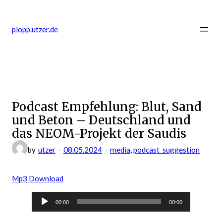
Zum
Inhalt
plopp.utzer.de
springen
Podcast Empfehlung: Blut, Sand
und Beton – Deutschland und
das NEOM-Projekt der Saudis
by
utzer
08.05.2024
media
, 
podcast_suggestion
Mp3 Download
Audio-
00:00
00:00
Player