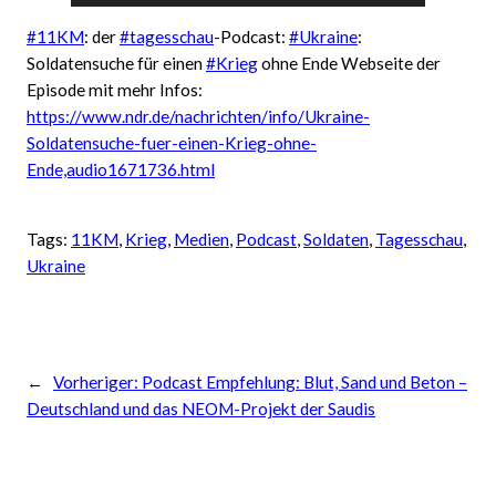
Player
#11KM
: der
#tagesschau
-Podcast:
#Ukraine
:
Soldatensuche für einen
#Krieg
ohne Ende Webseite der
Episode mit mehr Infos:
https://www.ndr.de/nachrichten/info/Ukraine-
Soldatensuche-fuer-einen-Krieg-ohne-
Ende,audio1671736.html
Tags:
11KM
, 
Krieg
, 
Medien
, 
Podcast
, 
Soldaten
, 
Tagesschau
, 
Ukraine
←
Vorheriger:
Podcast Empfehlung: Blut, Sand und Beton –
Deutschland und das NEOM-Projekt der Saudis