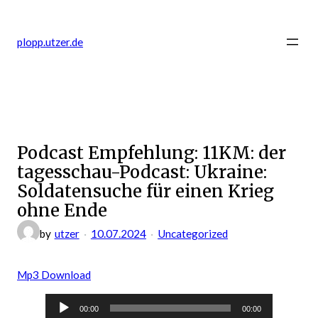
Zum
Inhalt
plopp.utzer.de
springen
Podcast Empfehlung: 11KM: der
tagesschau-Podcast: Ukraine:
Soldatensuche für einen Krieg
ohne Ende
by
utzer
10.07.2024
Uncategorized
Mp3 Download
Audio-
00:00
00:00