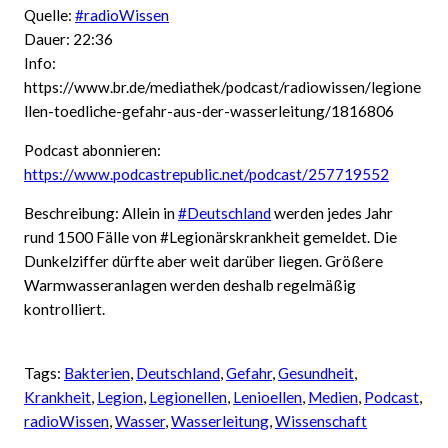
Quelle:
#radioWissen
Dauer: 22:36
Info:
https://www.br.de/mediathek/podcast/radiowissen/legione
llen-toedliche-gefahr-aus-der-wasserleitung/1816806
Podcast abonnieren:
https://www.podcastrepublic.net/podcast/257719552
Beschreibung: Allein in
#Deutschland
werden jedes Jahr
rund 1500 Fälle von #Legionärskrankheit gemeldet. Die
Dunkelziffer dürfte aber weit darüber liegen. Größere
Warmwasseranlagen werden deshalb regelmäßig
kontrolliert.
Tags:
Bakterien
, 
Deutschland
, 
Gefahr
, 
Gesundheit
, 
Krankheit
, 
Legion
, 
Legionellen
, 
Lenioellen
, 
Medien
, 
Podcast
, 
radioWissen
, 
Wasser
, 
Wasserleitung
, 
Wissenschaft