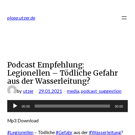
Zum
Inhalt
plopp.utzer.de
springen
Podcast Empfehlung:
Legionellen – Tödliche Gefahr
aus der Wasserleitung?
by
utzer
29.01.2021
media
, 
podcast_suggestion
Audio-
00:00
00:00
Player
Mp3 Download
#Legionellen
– Tödliche
#Gefahr
aus der
#Wasserleitung
?