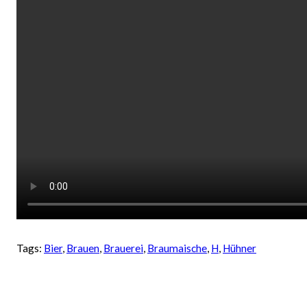
Tags:
Bier
, 
Brauen
, 
Brauerei
, 
Braumaische
, 
H
, 
Hühner