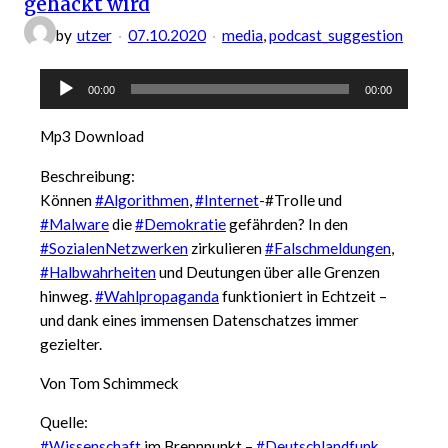
gehackt wird
by
utzer
07.10.2020
media
, 
podcast_suggestion
Audio-
00:00
00:00
Player
Mp3 Download
Beschreibung:
Können
#Algorithmen
,
#Internet
-#Trolle und
#Malware
die
#Demokratie
gefährden? In den
#SozialenNetzwerken
zirkulieren
#Falschmeldungen
,
#Halbwahrheiten
und Deutungen über alle Grenzen
hinweg.
#Wahlpropaganda
funktioniert in Echtzeit –
und dank eines immensen Datenschatzes immer
gezielter.
Von Tom Schimmeck
Quelle:
#Wissenschaft
im Brennpunkt –
#Deutschlandfunk