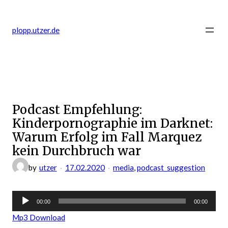
Zum
Inhalt
plopp.utzer.de
springen
Podcast Empfehlung:
Kinderpornographie im Darknet:
Warum Erfolg im Fall Marquez
kein Durchbruch war
by
utzer
17.02.2020
media
, 
podcast_suggestion
Audio-
00:00
00:00
Player
Mp3 Download