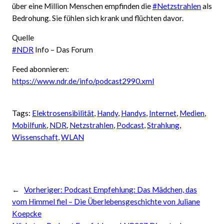
über eine Million Menschen empfinden die
#Netzstrahlen
als
Bedrohung. Sie fühlen sich krank und flüchten davor.
Quelle
#NDR
Info – Das Forum
Feed abonnieren:
https://www.ndr.de/info/podcast2990.xml
Tags:
Elektrosensibilität
, 
Handy
, 
Handys
, 
Internet
, 
Medien
, 
Mobilfunk
, 
NDR
, 
Netzstrahlen
, 
Podcast
, 
Strahlung
, 
Wissenschaft
, 
WLAN
←
Vorheriger:
Podcast Empfehlung: Das Mädchen, das
vom Himmel fiel – Die Überlebensgeschichte von Juliane
Koepcke