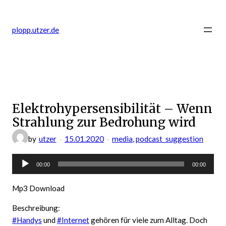
Zum
Inhalt
plopp.utzer.de
springen
Elektrohypersensibilität – Wenn
Strahlung zur Bedrohung wird
by
utzer
15.01.2020
media
, 
podcast_suggestion
Audio-
00:00
00:00
Player
Mp3 Download
Beschreibung:
#Handys
und
#Internet
gehören für viele zum Alltag. Doch