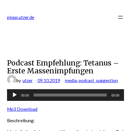
Zum
Inhalt
plopp.utzer.de
springen
Podcast Empfehlung: Tetanus –
Erste Massenimpfungen
by
utzer
09.10.2019
media
, 
podcast_suggestion
Audio-
00:00
00:00
Player
Mp3 Download
Beschreibung: