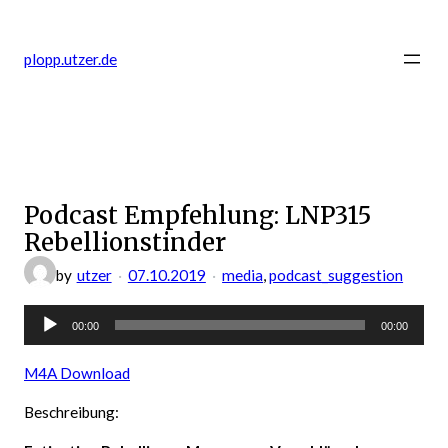
Zum
Inhalt
plopp.utzer.de
springen
Podcast Empfehlung: LNP315
Rebellionstinder
by
utzer
07.10.2019
media
, 
podcast_suggestion
Audio-
00:00
00:00
Player
M4A Download
Beschreibung: