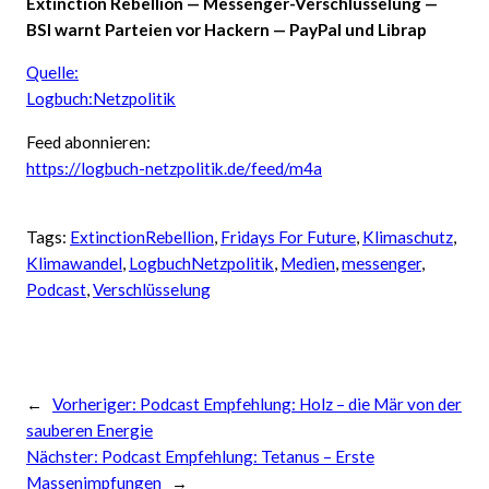
Extinction Rebellion — Messenger-Verschlüsselung —
BSI warnt Parteien vor Hackern — PayPal und Librap
Quelle:
Logbuch:Netzpolitik
Feed abonnieren:
https://logbuch-netzpolitik.de/feed/m4a
Tags:
ExtinctionRebellion
, 
Fridays For Future
, 
Klimaschutz
, 
Klimawandel
, 
LogbuchNetzpolitik
, 
Medien
, 
messenger
, 
Podcast
, 
Verschlüsselung
←
Vorheriger:
Podcast Empfehlung: Holz – die Mär von der
sauberen Energie
Nächster:
Podcast Empfehlung: Tetanus – Erste
Massenimpfungen
→