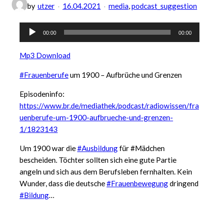
by
utzer
16.04.2021
media
, 
podcast_suggestion
Audio-
00:00
00:00
Player
Mp3 Download
#Frauenberufe
um 1900 – Aufbrüche und Grenzen
Episodeninfo:
https://www.br.de/mediathek/podcast/radiowissen/fra
uenberufe-um-1900-aufbrueche-und-grenzen-
1/1823143
Um 1900 war die
#Ausbildung
für #Mädchen
bescheiden. Töchter sollten sich eine gute Partie
angeln und sich aus dem Berufsleben fernhalten. Kein
Wunder, dass die deutsche
#Frauenbewegung
dringend
#Bildung
…