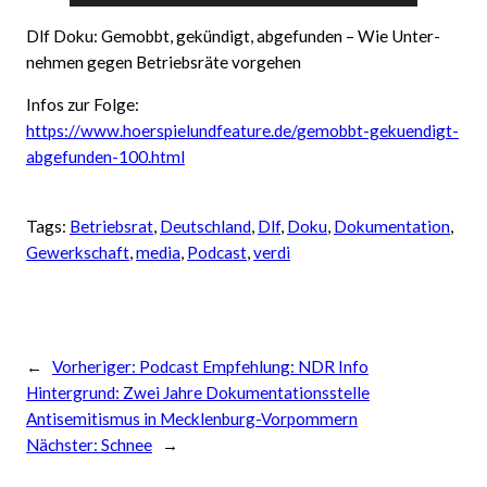
Player
Dlf Doku: Gemobbt, ge­kün­digt, ab­ge­funden – Wie Unter­
neh­men gegen Be­triebs­räte vor­gehen
Infos zur Folge:
https://www.hoerspielundfeature.de/gemobbt-gekuendigt-
abgefunden-100.html
Tags:
Betriebsrat
, 
Deutschland
, 
Dlf
, 
Doku
, 
Dokumentation
, 
Gewerkschaft
, 
media
, 
Podcast
, 
verdi
←
Vorheriger:
Podcast Empfehlung: NDR Info
Hintergrund: Zwei Jahre Dokumentationsstelle
Antisemitismus in Mecklenburg-Vorpommern
Nächster:
Schnee
→