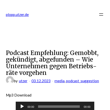
Zum
Inhalt
plopp.utzer.de
springen
Podcast Empfehlung: Gemobbt,
ge­kün­digt, ab­ge­funden – Wie
Unter­neh­men gegen Be­triebs­
räte vorgehen
by
utzer
03.12.2023
media
, 
podcast_suggestion
Mp3 Download
Audio-
00:00
00:00