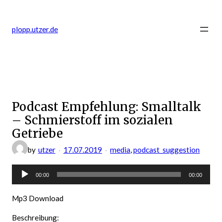
Zum
Inhalt
plopp.utzer.de
springen
Podcast Empfehlung: Smalltalk
– Schmierstoff im sozialen
Getriebe
by
utzer
17.07.2019
media
, 
podcast_suggestion
Audio-
00:00
00:00
Player
Mp3 Download
Beschreibung: