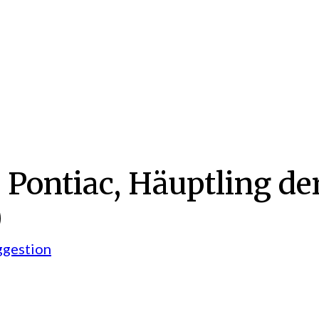
Pontiac, Häuptling de
)
ggestion