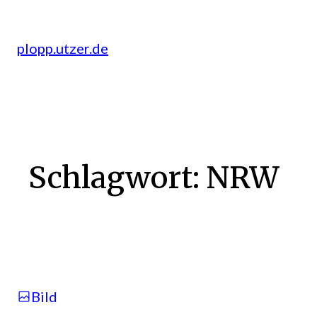
Zum
Inhalt
plopp.utzer.de
springen
Schlagwort:
NRW
Bild