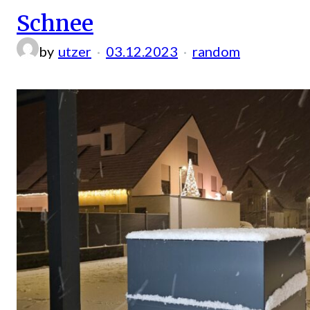
Schnee
by
utzer
03.12.2023
random