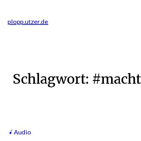
Zum
Inhalt
plopp.utzer.de
springen
Schlagwort:
#machte
Audio