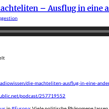
chteliten – Ausflug in eine 
ggestion
elt
radiowissen/die-machteliten-ausflug-in-eine-and
public.net/podcast/257719552
mus
in
#Europa
: Viele politische Phänomene lassen