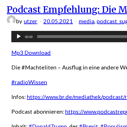
Podcast Empfehlung: Die Ma
by
utzer
20.05.2021
media
, 
podcast_su
Audio-
00:00
Player
Mp3 Download
Die #Machteliten – Ausflug in eine andere W
#radioWissen
Infos:
https://www.br.de/mediathek/podcast/
Podcast abonnieren:
https://www.podcastre
Inhalt:
#DonaldTrump
, der
#Brexit
,
#Populis