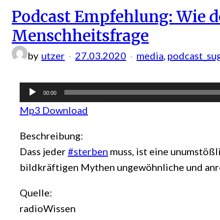
Podcast Empfehlung: Wie d
Menschheitsfrage
by
utzer
27.03.2020
media
, 
podcast_su
Audio-
00:00
Player
Mp3 Download
Beschreibung:
Dass jeder
#sterben
muss, ist eine unumstößl
bildkräftigen Mythen ungewöhnliche und an
Quelle:
radioWissen