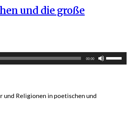
hen und die große
Pfeiltasten
00:00
Hoch/Runte
benutzen,
um
er und Religionen in poetischen und
die
Lautstärke
zu
regeln.