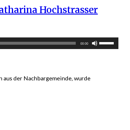
atharina Hochstrasser
Pfeiltasten
00:00
Hoch/Runte
benutzen,
um
ohn aus der Nachbargemeinde, wurde
die
Lautstärke
zu
regeln.