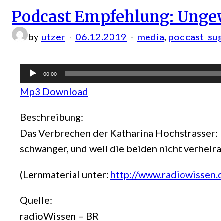
Podcast Empfehlung: Ungew
by
utzer
06.12.2019
media
, 
podcast_su
Audio-
00:00
Player
Mp3 Download
Beschreibung:
Das Verbrechen der Katharina Hochstrasser: 
schwanger, und weil die beiden nicht verheira
(Lernmaterial unter:
http://www.radiowissen.
Quelle:
radioWissen – BR