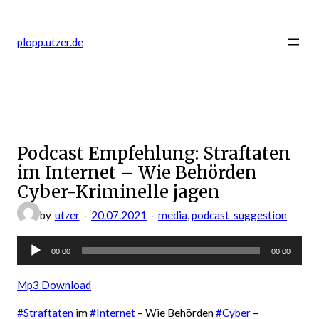
Zum
Inhalt
plopp.utzer.de
springen
Podcast Empfehlung: Straftaten
im Internet – Wie Behörden
Cyber-Kriminelle jagen
by
utzer
20.07.2021
media
, 
podcast_suggestion
Audio-
00:00
00:00
Player
Mp3 Download
#Straftaten
im
#Internet
– Wie Behörden
#Cyber
–