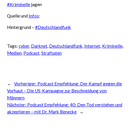
#Kriminelle
jagen
Quelle und
Infos
:
Hintergrund –
#Deutschlandfunk
Tags:
cyber
, 
Darknet
, 
Deutschlandfunk
, 
Internet
, 
Kriminelle
, 
Medien
, 
Podcast
, 
Straftaten
←
Vorheriger:
Podcast Empfehlung: Der Kampf gegen die
Vorhaut – Die US-Kampagne zur Beschneidung von
Männern
Nächster:
Podcast Empfehlung: 40: Den Tod verstehen und
akzeptieren – mit Dr. Mark Benecke
→