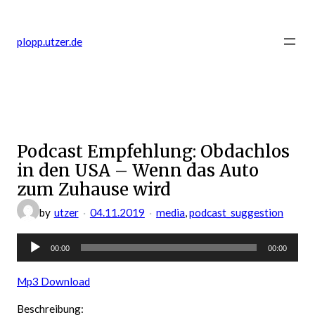
Zum
Inhalt
plopp.utzer.de
springen
Podcast Empfehlung: Obdachlos
in den USA – Wenn das Auto
zum Zuhause wird
by
utzer
04.11.2019
media
, 
podcast_suggestion
Audio-
00:00
00:00
Player
Mp3 Download
Beschreibung: