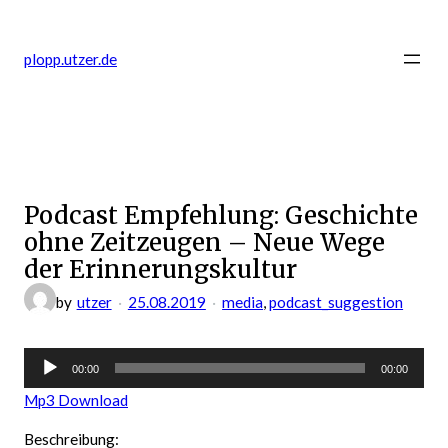
Zum
Inhalt
plopp.utzer.de
springen
Podcast Empfehlung: Geschichte
ohne Zeitzeugen – Neue Wege
der Erinnerungskultur
by
utzer
25.08.2019
media
, 
podcast_suggestion
Audio-
00:00
00:00
Player
Mp3 Download
Beschreibung: