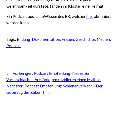
Gelehrsamkeit dürstete, fanden im Kloster eine Heimat.
Ein Podcast aus radioWissen des BR, welcher
hier
abonniert
werden kann.
Tags:
Bildung
, 
Dokumentation
, 
Frauen
, 
Geschichte
, 
Medien
, 
Podcast
←
Vorheriger:
Podcast Empfehlung: Neues zur
Varusschlacht – Archäologen revidieren einen Mythos
Nächster:
Podcast Empfehlung: Schienenverkehr – Der
Güterzug der Zukunft
→