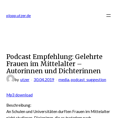
Zum
Inhalt
plopp.utzer.de
springen
Podcast Empfehlung: Gelehrte
Frauen im Mittelalter –
Autorinnen und Dichterinnen
by
utzer
30.04.2019
media
, 
podcast_suggestion
Mp3 download
Beschreibung:
An Schulen und Universitäten durften Frauen im Mittelalter
nicht studieren. Diejenigen, die es trotzdem nach